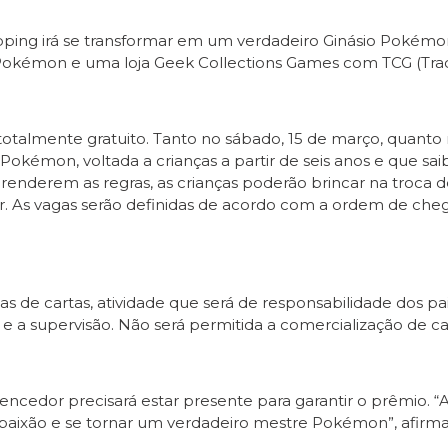
opping irá se transformar em um verdadeiro Ginásio Poké
la Pokémon e uma loja Geek Collections Games com TCG (Tra
otalmente gratuito. Tanto no sábado, 15 de março, quant
kémon, voltada a crianças a partir de seis anos e que saiba
enderem as regras, as crianças poderão brincar na troca 
liar. As vagas serão definidas de acordo com a ordem de c
cas de cartas, atividade que será de responsabilidade dos pa
 a supervisão. Não será permitida a comercialização de car
vencedor precisará estar presente para garantir o prêmio. 
 paixão e se tornar um verdadeiro mestre Pokémon”, afirm