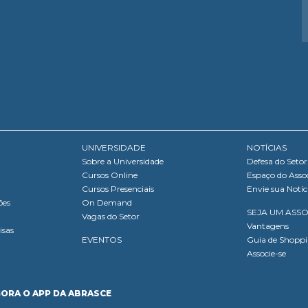
UNIVERSIDADE
NOTÍCIAS
Sobre a Universidade
Defesa do Setor
Cursos Online
Espaço do Asso
Cursos Presenciais
Envie sua Notíc
ões
On Demand
SEJA UM ASS
Vagas do Setor
Vantagens
isas
EVENTOS
Guia de Shopp
Associe-se
GORA O APP DA ABRASCE