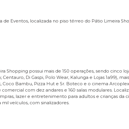
de Eventos, localizada no piso térreo do Pátio Limeira Sho
ra Shopping possui mais de 150 operações, sendo cinco loja
, Centauro, Di Gaspi, Polo Wear, Kalunga e Lojas 1a99), m
k, Coco Bambu, Pizza Hut e Sr. Boteco e o cinema Arcople
re comercial com dez andares e 160 salas modulares. Localiz
ras, lazer e entretenimento para adultos e crianças da c
il veículos, com sinalizadores.