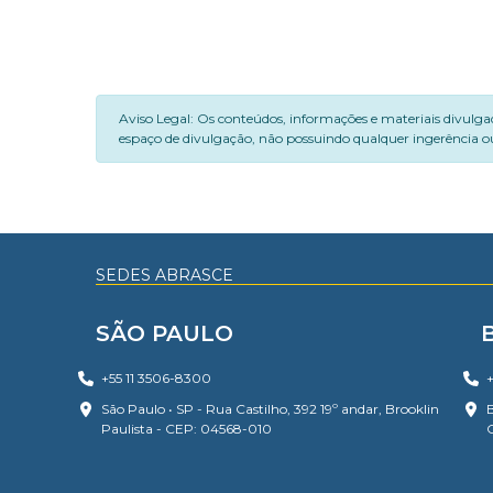
Aviso Legal: Os conteúdos, informações e materiais divulga
espaço de divulgação, não possuindo qualquer ingerência ou
SEDES ABRASCE
SÃO PAULO
+55 11 3506-8300
+
São Paulo • SP - Rua Castilho, 392 19º andar, Brooklin
B
Paulista - CEP: 04568-010