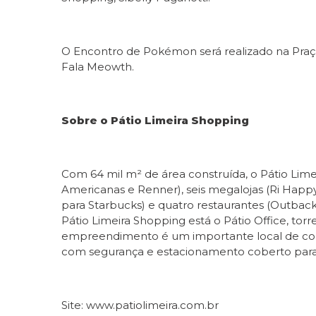
O Encontro de Pokémon será realizado na Praça 
Fala Meowth.
Sobre o Pátio Limeira Shopping
Com 64 mil m² de área construída, o Pátio Limei
Americanas e Renner), seis megalojas (Ri Happy
para Starbucks) e quatro restaurantes (Outbac
Pátio Limeira Shopping está o Pátio Office, tor
empreendimento é um importante local de comp
com segurança e estacionamento coberto para m
Site: www.patiolimeira.com.br