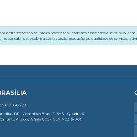
dos nesta seção são de inteira responsabilidade dos associados que os publicam
 responsabilidade sobre a contratação, execução ou qualidade de serviços, ati
BRASÍLIA
55 61 3686-7781
rasília • DF - Complexo Brasil 21 SHS - Quadra 6
Conjunto A Bloco A Sala 805 - CEP: 70316-000