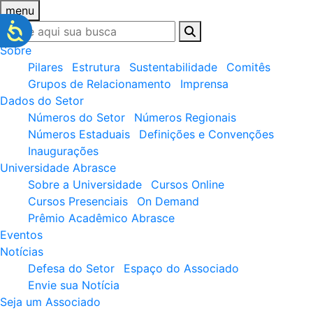
menu
Sobre
Pilares
Estrutura
Sustentabilidade
Comitês
Grupos de Relacionamento
Imprensa
Dados do Setor
Números do Setor
Números Regionais
Números Estaduais
Definições e Convenções
Inaugurações
Universidade Abrasce
Sobre a Universidade
Cursos Online
Cursos Presenciais
On Demand
Prêmio Acadêmico Abrasce
Eventos
Notícias
Defesa do Setor
Espaço do Associado
Envie sua Notícia
Seja um Associado