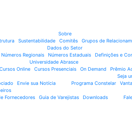
Sobre
trutura
Sustentabilidade
Comitês
Grupos de Relacionam
Dados do Setor
Números Regionais
Números Estaduais
Definições e Co
Universidade Abrasce
Cursos Online
Cursos Presenciais
On Demand
Prêmio A
Seja 
ociado
Envie sua Notícia
Programa Constelar
Vant
eiros
de Fornecedores
Guia de Varejistas
Downloads
Fal