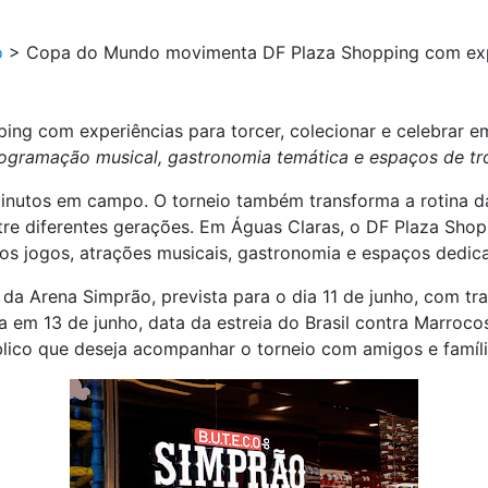
o
>
Copa do Mundo movimenta DF Plaza Shopping com exper
g com experiências para torcer, colecionar e celebrar em
rogramação musical, gastronomia temática e espaços de tr
nutos em campo. O torneio também transforma a rotina d
entre diferentes gerações. Em Águas Claras, o DF Plaza Sh
 jogos, atrações musicais, gastronomia e espaços dedica
a da Arena Simprão, prevista para o dia 11 de junho, com 
em 13 de junho, data da estreia do Brasil contra Marroc
blico que deseja acompanhar o torneio com amigos e famíli