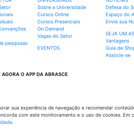
ETOR
UNIVERSIDADE
NOTÍCIAS
Setor
Sobre a Universidade
Defesa do S
ionais
Cursos Online
Espaço do 
aduais
Cursos Presenciais
Envie sua No
 convenções
On Demand
SEJA UM A
Vagas do Setor
Vantagens
de pesquisas
EVENTOS
Guia de Sho
Associe-se
E AGORA O APP DA ABRASCE
lhorar sua experiência de navegação e recomendar conteúd
 concorda com este monitoramento e o uso de cookies. Em 
cidade
.