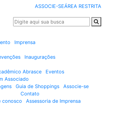
ASSOCIE-SE
ÁREA RESTRITA
ento
Imprensa
nvenções
Inaugurações
cadêmico Abrasce
Eventos
um Associado
agens
Guia de Shoppings
Associe-se
Contato
e conosco
Assessoria de Imprensa