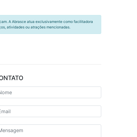
icam. A Abrasce atua exclusivamente como facilitadora
ços, atividades ou atrações mencionadas.
ONTATO