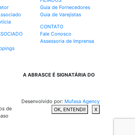
FILIADOS
etor
Guia de Fornecedores
Associado
Guia de Varejistas
tícia
CONTATO
SSOCIADO
Fale Conosco
Assessoria de Imprensa
ppings
A ABRASCE É SIGNATÁRIA DO
Desenvolvido por:
Mufasa Agency
os de
OK, ENTENDI!
X
caso