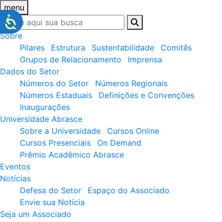
menu
Sobre
Pilares
Estrutura
Sustentabilidade
Comitês
Grupos de Relacionamento
Imprensa
Dados do Setor
Números do Setor
Números Regionais
Números Estaduais
Definições e Convenções
Inaugurações
Universidade Abrasce
Sobre a Universidade
Cursos Online
Cursos Presenciais
On Demand
Prêmio Acadêmico Abrasce
Eventos
Notícias
Defesa do Setor
Espaço do Associado
Envie sua Notícia
Seja um Associado