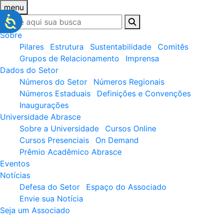
menu
Sobre
Pilares
Estrutura
Sustentabilidade
Comitês
Grupos de Relacionamento
Imprensa
Dados do Setor
Números do Setor
Números Regionais
Números Estaduais
Definições e Convenções
Inaugurações
Universidade Abrasce
Sobre a Universidade
Cursos Online
Cursos Presenciais
On Demand
Prêmio Acadêmico Abrasce
Eventos
Notícias
Defesa do Setor
Espaço do Associado
Envie sua Notícia
Seja um Associado