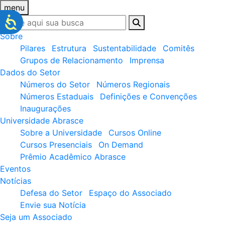
menu
Sobre
Pilares
Estrutura
Sustentabilidade
Comitês
Grupos de Relacionamento
Imprensa
Dados do Setor
Números do Setor
Números Regionais
Números Estaduais
Definições e Convenções
Inaugurações
Universidade Abrasce
Sobre a Universidade
Cursos Online
Cursos Presenciais
On Demand
Prêmio Acadêmico Abrasce
Eventos
Notícias
Defesa do Setor
Espaço do Associado
Envie sua Notícia
Seja um Associado