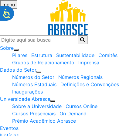
menu
Sobre
Pilares
Estrutura
Sustentabilidade
Comitês
Grupos de Relacionamento
Imprensa
Dados do Setor
Números do Setor
Números Regionais
Números Estaduais
Definições e Convenções
Inaugurações
Universidade Abrasce
Sobre a Universidade
Cursos Online
Cursos Presenciais
On Demand
Prêmio Acadêmico Abrasce
Eventos
Notícias