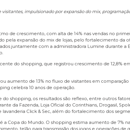
e visitantes, impulsionado por expansão do mix, programaç
itmo de crescimento, com alta de 14% nas vendas no prime
 pela expansão do mix de lojas, pelo fortalecimento da of
tados juntamente com a administradora Lumine durante a 
o.
ente do shopping, que registrou crescimento de 12,8% em 2
u aumento de 13% no fluxo de visitantes em comparação 
ping celebra 10 anos de operação.
o shopping, os resultados são reflexo, entre outros fator
e da Fazenda, Loja Oficial do Corinthians, Drogasil, Spole
 lavanderia Click & Sec, além do fortalecimento dos segmen
6 é a Copa do Mundo. O shopping estima aumento de 7% nas
nimento, telão para transmissão dos jogos e operações de 