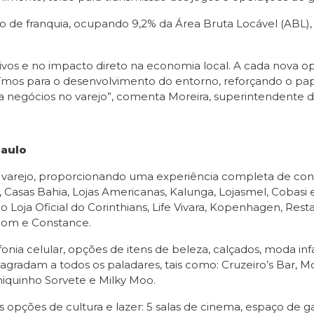
de franquia, ocupando 9,2% da Área Bruta Locável (ABL), o 
tivos e no impacto direto na economia local. A cada nova
uímos para o desenvolvimento do entorno, reforçando o p
a negócios no varejo”, comenta Moreira, superintendente 
Paulo
 varejo, proporcionando uma experiência completa de consu
sas Bahia, Lojas Americanas, Kalunga, Lojasmel, Cobasi e 
ja Oficial do Corinthians, Life Vivara, Kopenhagen, Rest
obom e Constance.
 celular, opções de itens de beleza, calçados, moda infant
gradam a todos os paladares, tais como: Cruzeiro’s Bar, M
quinho Sorvete e Milky Moo.
 opções de cultura e lazer: 5 salas de cinema, espaço de g