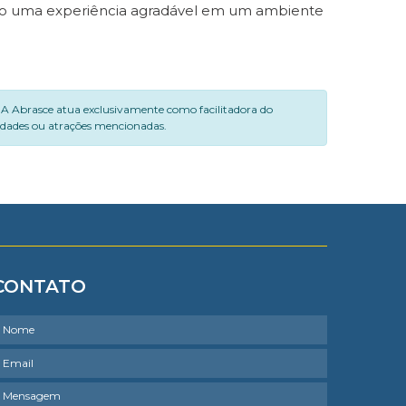
nando uma experiência agradável em um ambiente
. A Abrasce atua exclusivamente como facilitadora do
vidades ou atrações mencionadas.
CONTATO