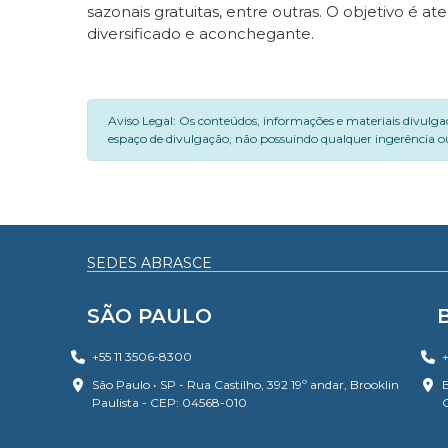
sazonais gratuitas, entre outras. O objetivo é
diversificado e aconchegante.
Aviso Legal: Os conteúdos, informações e materiais divulga
espaço de divulgação, não possuindo qualquer ingerência ou
SEDES ABRASCE
SÃO PAULO
+55 11 3506-8300
+
São Paulo • SP - Rua Castilho, 392 19º andar, Brooklin
B
Paulista - CEP: 04568-010