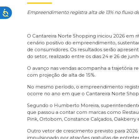
Empreendimento registra alta de 13% no fluxo d
O Cantareira Norte Shopping iniciou 2026 em r
cenário positivo do empreendimento, sustentado
de consumidores. Os resultados serão apresen
do setor, realizado entre os dias 24 e 26 de junh
O avanço nas vendas acompanha a trajetória rec
com projeção de alta de 15%.
No mesmo período, o empreendimento registro
ocorre no ano em que o Cantareira Norte Shop
Segundo o Humberto Moreira, superintendente d
que passou a contar com marcas como Restaurant
Pink, Ortobom, Constance Calçados, Oakberry e
Outro vetor de crescimento previsto para 202
impulsionado por atrações gratuitas de entrete