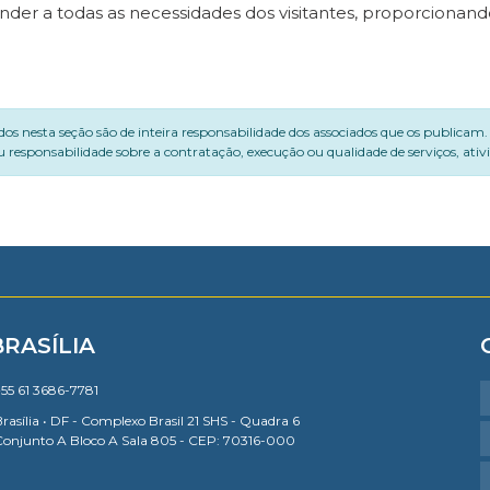
 atender a todas as necessidades dos visitantes, proporcio
dos nesta seção são de inteira responsabilidade dos associados que os publicam
 responsabilidade sobre a contratação, execução ou qualidade de serviços, ati
BRASÍLIA
55 61 3686-7781
rasília • DF - Complexo Brasil 21 SHS - Quadra 6
Conjunto A Bloco A Sala 805 - CEP: 70316-000