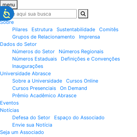
menu
Sobre
Pilares
Estrutura
Sustentabilidade
Comitês
Grupos de Relacionamento
Imprensa
Dados do Setor
Números do Setor
Números Regionais
Números Estaduais
Definições e Convenções
Inaugurações
Universidade Abrasce
Sobre a Universidade
Cursos Online
Cursos Presenciais
On Demand
Prêmio Acadêmico Abrasce
Eventos
Notícias
Defesa do Setor
Espaço do Associado
Envie sua Notícia
Seja um Associado