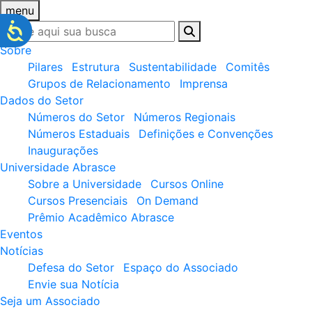
menu
Sobre
Pilares
Estrutura
Sustentabilidade
Comitês
Grupos de Relacionamento
Imprensa
Dados do Setor
Números do Setor
Números Regionais
Números Estaduais
Definições e Convenções
Inaugurações
Universidade Abrasce
Sobre a Universidade
Cursos Online
Cursos Presenciais
On Demand
Prêmio Acadêmico Abrasce
Eventos
Notícias
Defesa do Setor
Espaço do Associado
Envie sua Notícia
Seja um Associado