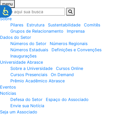
menu
Sobre
Pilares
Estrutura
Sustentabilidade
Comitês
Grupos de Relacionamento
Imprensa
Dados do Setor
Números do Setor
Números Regionais
Números Estaduais
Definições e Convenções
Inaugurações
Universidade Abrasce
Sobre a Universidade
Cursos Online
Cursos Presenciais
On Demand
Prêmio Acadêmico Abrasce
Eventos
Notícias
Defesa do Setor
Espaço do Associado
Envie sua Notícia
Seja um Associado