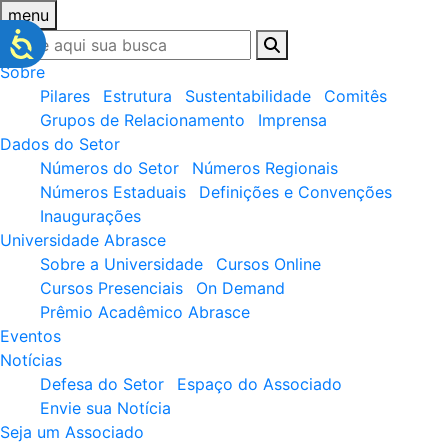
menu
Sobre
Pilares
Estrutura
Sustentabilidade
Comitês
Grupos de Relacionamento
Imprensa
Dados do Setor
Números do Setor
Números Regionais
Números Estaduais
Definições e Convenções
Inaugurações
Universidade Abrasce
Sobre a Universidade
Cursos Online
Cursos Presenciais
On Demand
Prêmio Acadêmico Abrasce
Eventos
Notícias
Defesa do Setor
Espaço do Associado
Envie sua Notícia
Seja um Associado