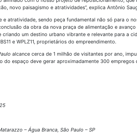
o alinhado com o nosso projeto de reposicionamento, que in
ção, novo paisagismo e atratividades”, explica Antônio Sa
e e atratividade, sendo peça fundamental não só para o n
nclusão da obra da nova praça de alimentação e avanço do
criando um destino urbano vibrante e relevante para a ci
BS11 e WPLZ11, proprietários do empreendimento.
aulo
alcance cerca de 1 milhão de visitantes por ano, impu
o do espaço deve gerar aproximadamente 300 empregos dire
025
Matarazzo – Água Branca, São Paulo – SP