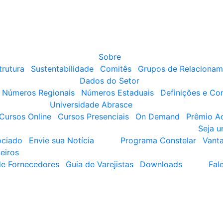
Sobre
trutura
Sustentabilidade
Comitês
Grupos de Relacionam
Dados do Setor
Números Regionais
Números Estaduais
Definições e Co
Universidade Abrasce
Cursos Online
Cursos Presenciais
On Demand
Prêmio A
Seja 
ociado
Envie sua Notícia
Programa Constelar
Vant
eiros
de Fornecedores
Guia de Varejistas
Downloads
Fal