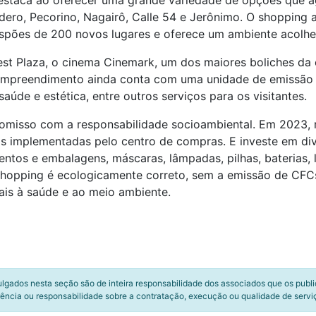
estaca ao oferecer uma grande variedade de opções que a
adero, Pecorino, Nagairô, Calle 54 e Jerônimo. O shoppin
ispões de 200 novos lugares e oferece um ambiente acolhe
est Plaza, o cinema Cinemark, um dos maiores boliches da c
O empreendimento ainda conta com uma unidade de emissão d
úde e estética, entre outros serviços para os visitantes.
isso com a responsabilidade socioambiental. Em 2023, r
eis implementadas pelo centro de compras. E investe em div
ntos e embalagens, máscaras, lâmpadas, pilhas, baterias, l
shopping é ecologicamente correto, sem a emissão de CFCs
ais à saúde e ao meio ambiente.
ulgados nesta seção são de inteira responsabilidade dos associados que os publ
ência ou responsabilidade sobre a contratação, execução ou qualidade de servi