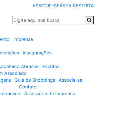
ASSOCIE-SE
ÁREA RESTRITA
ento
Imprensa
nvenções
Inaugurações
cadêmico Abrasce
Eventos
um Associado
agens
Guia de Shoppings
Associe-se
Contato
e conosco
Assessoria de Imprensa