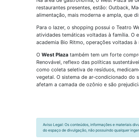
Na área de gastronomia, o West Plaza se d
restaurantes presentes, estão: Outback, M
alimentação, mais moderna e ampla, que d
Para o lazer, o shopping possui o Teatro W
atividades temáticas voltadas à família. 
academia Bio Ritmo, operações voltadas à sa
O
West Plaza
também tem um forte comprom
Renovável, reflexo das políticas sustentáv
como coleta seletiva de resíduos, medicame
vegetal. O sistema de ar-condicionado do 
afetam a camada de ozônio e são prejudici
Aviso Legal: Os conteúdos, informações e materiais div
do espaço de divulgação, não possuindo qualquer inger