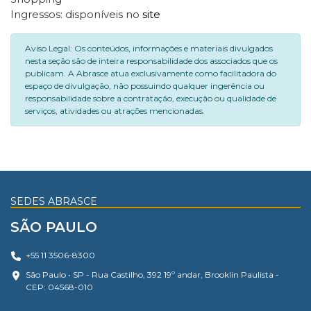
Ingressos: disponíveis no
site
Aviso Legal: Os conteúdos, informações e materiais divulgados
nesta seção são de inteira responsabilidade dos associados que os
publicam. A Abrasce atua exclusivamente como facilitadora do
espaço de divulgação, não possuindo qualquer ingerência ou
responsabilidade sobre a contratação, execução ou qualidade de
serviços, atividades ou atrações mencionadas.
SEDES ABRASCE
SÃO PAULO
+55 11 3506-8300
São Paulo • SP - Rua Castilho, 392 19º andar, Brooklin Paulista -
CEP: 04568-010