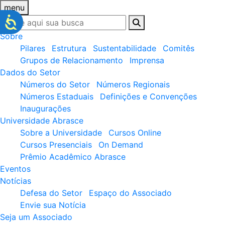
menu
Sobre
Pilares
Estrutura
Sustentabilidade
Comitês
Grupos de Relacionamento
Imprensa
Dados do Setor
Números do Setor
Números Regionais
Números Estaduais
Definições e Convenções
Inaugurações
Universidade Abrasce
Sobre a Universidade
Cursos Online
Cursos Presenciais
On Demand
Prêmio Acadêmico Abrasce
Eventos
Notícias
Defesa do Setor
Espaço do Associado
Envie sua Notícia
Seja um Associado