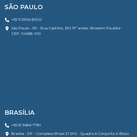
SÃO PAULO
+55 11 3506-8300
São Paulo • SP - Rua Castilho, 392 19º andar, Brooklin Paulista -
CEP: 04568-010
BRASÍLIA
+55 61 3686-7781
Brasília • DF - Complexo Brasil 21 SHS - Quadra 6 Conjunto A Bloco