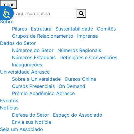
menu
Sobre
Pilares
Estrutura
Sustentabilidade
Comitês
Grupos de Relacionamento
Imprensa
Dados do Setor
Números do Setor
Números Regionais
Números Estaduais
Definições e Convenções
Inaugurações
Universidade Abrasce
Sobre a Universidade
Cursos Online
Cursos Presenciais
On Demand
Prêmio Acadêmico Abrasce
Eventos
Notícias
Defesa do Setor
Espaço do Associado
Envie sua Notícia
Seja um Associado