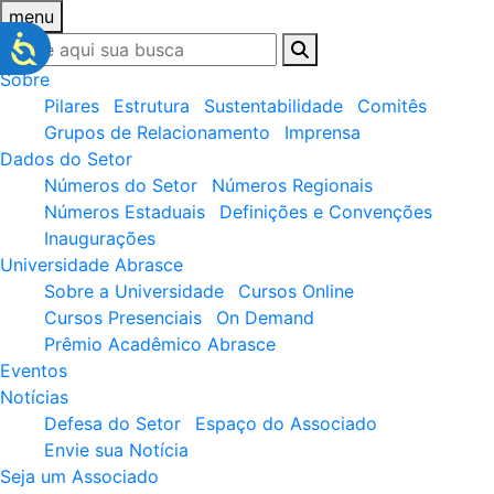
menu
Sobre
Pilares
Estrutura
Sustentabilidade
Comitês
Grupos de Relacionamento
Imprensa
Dados do Setor
Números do Setor
Números Regionais
Números Estaduais
Definições e Convenções
Inaugurações
Universidade Abrasce
Sobre a Universidade
Cursos Online
Cursos Presenciais
On Demand
Prêmio Acadêmico Abrasce
Eventos
Notícias
Defesa do Setor
Espaço do Associado
Envie sua Notícia
Seja um Associado