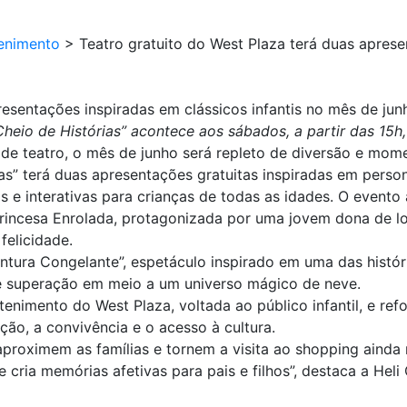
enimento
>
Teatro gratuito do West Plaza terá duas aprese
resentações inspiradas em clássicos infantis no mês de jun
eio de Histórias” acontece aos sábados, a partir das 15h,
 de teatro, o mês de junho será repleto de diversão e mom
as” terá duas apresentações gratuitas inspiradas em pers
as e interativas para crianças de todas as idades. O evento
rincesa Enrolada, protagonizada por uma jovem dona de l
felicidade.
ntura Congelante”, espetáculo inspirado em uma das histór
 superação em meio a um universo mágico de neve.
tenimento do West Plaza, voltada ao público infantil, e re
ção, a convivência e o acesso à cultura.
roximem as famílias e tornem a visita ao shopping ainda ma
 cria memórias afetivas para pais e filhos”, destaca a Hel