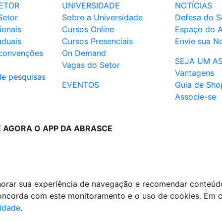
ETOR
UNIVERSIDADE
NOTÍCIAS
Setor
Sobre a Universidade
Defesa do S
ionais
Cursos Online
Espaço do 
aduais
Cursos Presenciais
Envie sua No
 convenções
On Demand
SEJA UM A
Vagas do Setor
Vantagens
de pesquisas
EVENTOS
Guia de Sho
Associe-se
E AGORA O APP DA ABRASCE
lhorar sua experiência de navegação e recomendar conteúd
 concorda com este monitoramento e o uso de cookies. Em 
cidade
.