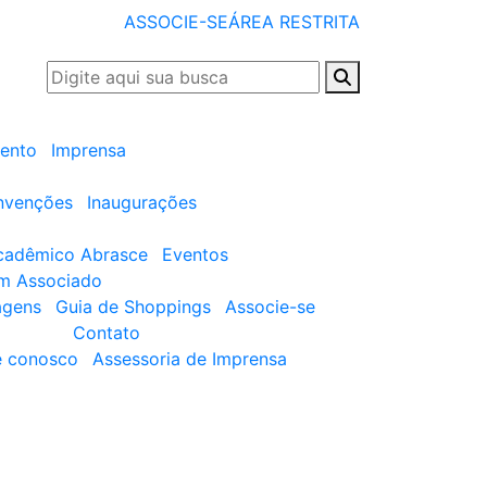
ASSOCIE-SE
ÁREA RESTRITA
ento
Imprensa
nvenções
Inaugurações
cadêmico Abrasce
Eventos
um Associado
agens
Guia de Shoppings
Associe-se
Contato
e conosco
Assessoria de Imprensa