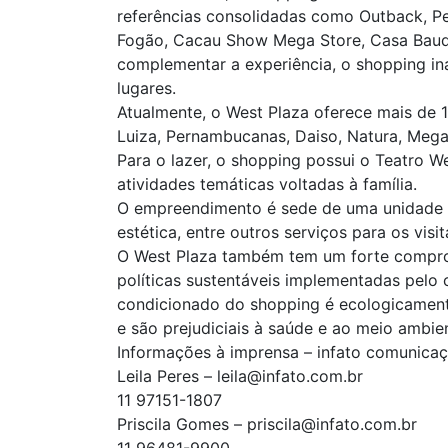
referências consolidadas como Outback, Pec
Fogão, Cacau Show Mega Store, Casa Baudu
complementar a experiência, o shopping i
lugares.
Atualmente, o West Plaza oferece mais de 
Luiza, Pernambucanas, Daiso, Natura, Mega S
Para o lazer, o shopping possui o Teatro W
atividades temáticas voltadas à família.
O empreendimento é sede de uma unidade d
estética, entre outros serviços para os visit
O West Plaza também tem um forte comprom
políticas sustentáveis implementadas pelo 
condicionado do shopping é ecologicament
e são prejudiciais à saúde e ao meio ambie
Informações à imprensa – infato comunica
Leila Peres – leila@infato.com.br
11 97151-1807
Priscila Gomes – priscila@infato.com.br