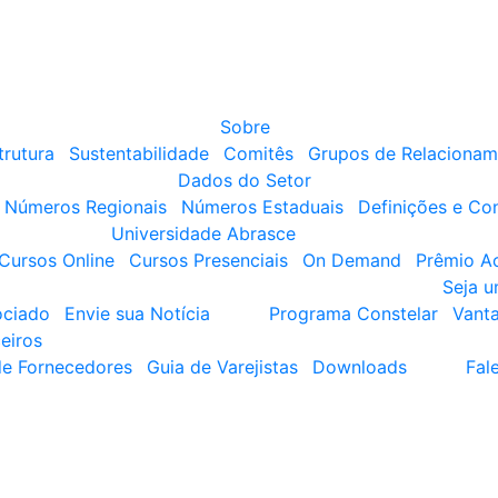
Sobre
trutura
Sustentabilidade
Comitês
Grupos de Relacionam
Dados do Setor
Números Regionais
Números Estaduais
Definições e Co
Universidade Abrasce
Cursos Online
Cursos Presenciais
On Demand
Prêmio A
Seja 
ociado
Envie sua Notícia
Programa Constelar
Vant
eiros
de Fornecedores
Guia de Varejistas
Downloads
Fal