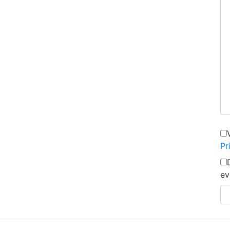
Pr
ev