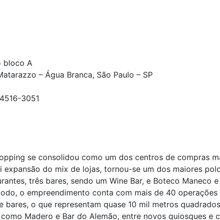
o bloco A
Matarazzo – Água Branca, São Paulo – SP
 94516-3051
hopping se consolidou como um dos centros de compras ma
lui expansão do mix de lojas, tornou-se um dos maiores p
ntes, três bares, sendo um Wine Bar, e Boteco Maneco e 
Ao todo, o empreendimento conta com mais de 40 operações
as e bares, o que representam quase 10 mil metros quadrad
omo Madero e Bar do Alemão, entre novos quiosques e cafet