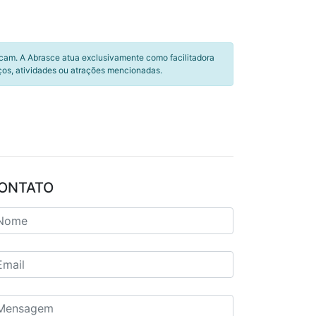
icam. A Abrasce atua exclusivamente como facilitadora
ços, atividades ou atrações mencionadas.
ONTATO