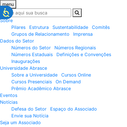
menu
Sobre
Pilares
Estrutura
Sustentabilidade
Comitês
Grupos de Relacionamento
Imprensa
Dados do Setor
Números do Setor
Números Regionais
Números Estaduais
Definições e Convenções
Inaugurações
Universidade Abrasce
Sobre a Universidade
Cursos Online
Cursos Presenciais
On Demand
Prêmio Acadêmico Abrasce
Eventos
Notícias
Defesa do Setor
Espaço do Associado
Envie sua Notícia
Seja um Associado