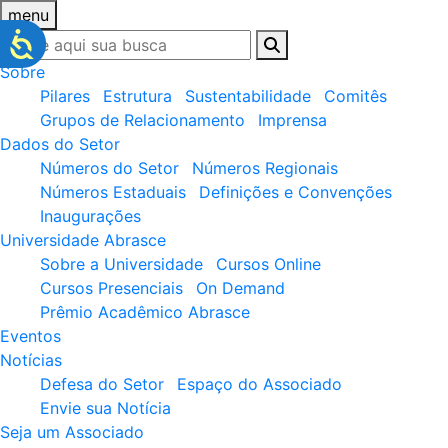
menu
Sobre
Pilares
Estrutura
Sustentabilidade
Comitês
Grupos de Relacionamento
Imprensa
Dados do Setor
Números do Setor
Números Regionais
Números Estaduais
Definições e Convenções
Inaugurações
Universidade Abrasce
Sobre a Universidade
Cursos Online
Cursos Presenciais
On Demand
Prêmio Acadêmico Abrasce
Eventos
Notícias
Defesa do Setor
Espaço do Associado
Envie sua Notícia
Seja um Associado