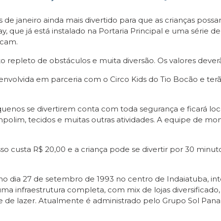
 de janeiro ainda mais divertido para que as crianças poss
ay, que já está instalado na Portaria Principal e uma série 
ncam.
o repleto de obstáculos e muita diversão. Os valores deverã
envolvida em parceria com o Circo Kids do Tio Bocão e terão
nos se divertirem conta com toda segurança e ficará local
polim, tecidos e muitas outras atividades. A equipe de monit
sso custa R$ 20,00 e a criança pode se divertir por 30 minut
no dia 27 de setembro de 1993 no centro de Indaiatuba, in
ma infraestrutura completa, com mix de lojas diversificado
e de lazer. Atualmente é administrado pelo Grupo Sol Pan