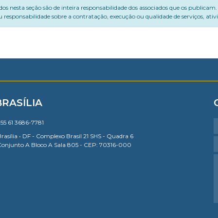
dos nesta seção são de inteira responsabilidade dos associados que os publicam
 responsabilidade sobre a contratação, execução ou qualidade de serviços, ati
BRASÍLIA
55 61 3686-7781
rasília • DF - Complexo Brasil 21 SHS - Quadra 6
Conjunto A Bloco A Sala 805 - CEP: 70316-000