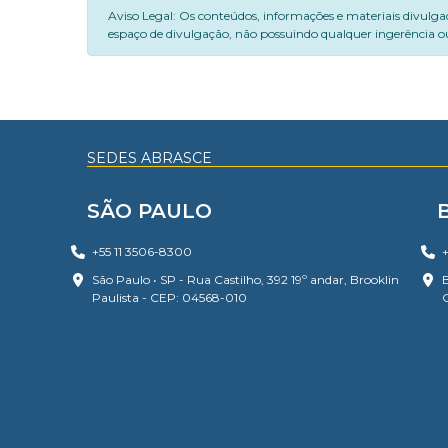
Aviso Legal: Os conteúdos, informações e materiais divulga
espaço de divulgação, não possuindo qualquer ingerência ou
SEDES ABRASCE
SÃO PAULO
+55 11 3506-8300
+
São Paulo • SP - Rua Castilho, 392 19º andar, Brooklin
B
Paulista - CEP: 04568-010