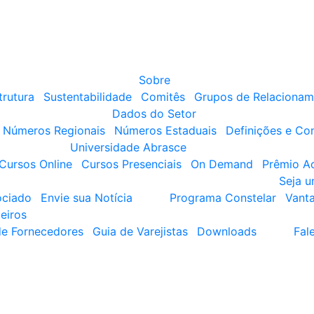
Sobre
trutura
Sustentabilidade
Comitês
Grupos de Relacionam
Dados do Setor
Números Regionais
Números Estaduais
Definições e Co
Universidade Abrasce
Cursos Online
Cursos Presenciais
On Demand
Prêmio A
Seja 
ociado
Envie sua Notícia
Programa Constelar
Vant
eiros
de Fornecedores
Guia de Varejistas
Downloads
Fal