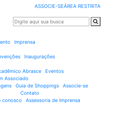
ASSOCIE-SE
ÁREA RESTRITA
ento
Imprensa
nvenções
Inaugurações
cadêmico Abrasce
Eventos
um Associado
agens
Guia de Shoppings
Associe-se
Contato
e conosco
Assessoria de Imprensa