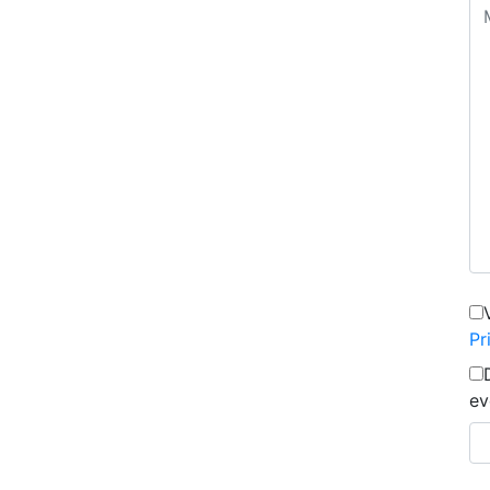
Pr
ev