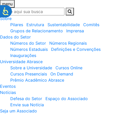
menu
Sobre
Pilares
Estrutura
Sustentabilidade
Comitês
Grupos de Relacionamento
Imprensa
Dados do Setor
Números do Setor
Números Regionais
Números Estaduais
Definições e Convenções
Inaugurações
Universidade Abrasce
Sobre a Universidade
Cursos Online
Cursos Presenciais
On Demand
Prêmio Acadêmico Abrasce
Eventos
Notícias
Defesa do Setor
Espaço do Associado
Envie sua Notícia
Seja um Associado