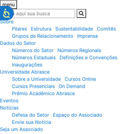
menu
Sobre
Pilares
Estrutura
Sustentabilidade
Comitês
Grupos de Relacionamento
Imprensa
Dados do Setor
Números do Setor
Números Regionais
Números Estaduais
Definições e Convenções
Inaugurações
Universidade Abrasce
Sobre a Universidade
Cursos Online
Cursos Presenciais
On Demand
Prêmio Acadêmico Abrasce
Eventos
Notícias
Defesa do Setor
Espaço do Associado
Envie sua Notícia
Seja um Associado