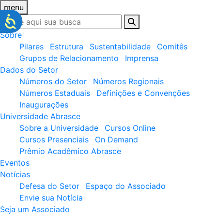
menu
Sobre
Pilares
Estrutura
Sustentabilidade
Comitês
Grupos de Relacionamento
Imprensa
Dados do Setor
Números do Setor
Números Regionais
Números Estaduais
Definições e Convenções
Inaugurações
Universidade Abrasce
Sobre a Universidade
Cursos Online
Cursos Presenciais
On Demand
Prêmio Acadêmico Abrasce
Eventos
Notícias
Defesa do Setor
Espaço do Associado
Envie sua Notícia
Seja um Associado