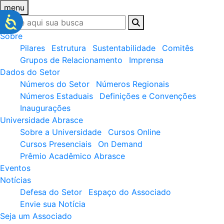
menu
Sobre
Pilares
Estrutura
Sustentabilidade
Comitês
Grupos de Relacionamento
Imprensa
Dados do Setor
Números do Setor
Números Regionais
Números Estaduais
Definições e Convenções
Inaugurações
Universidade Abrasce
Sobre a Universidade
Cursos Online
Cursos Presenciais
On Demand
Prêmio Acadêmico Abrasce
Eventos
Notícias
Defesa do Setor
Espaço do Associado
Envie sua Notícia
Seja um Associado