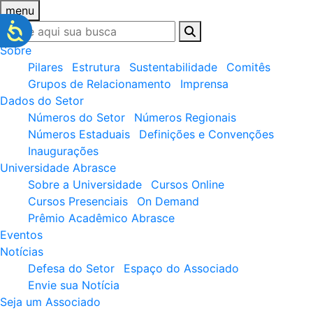
menu
Sobre
Pilares
Estrutura
Sustentabilidade
Comitês
Grupos de Relacionamento
Imprensa
Dados do Setor
Números do Setor
Números Regionais
Números Estaduais
Definições e Convenções
Inaugurações
Universidade Abrasce
Sobre a Universidade
Cursos Online
Cursos Presenciais
On Demand
Prêmio Acadêmico Abrasce
Eventos
Notícias
Defesa do Setor
Espaço do Associado
Envie sua Notícia
Seja um Associado