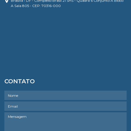
Brasília • DF - Complexo Brasil 21 SHS - Quadra 6 Conjunto A Bloco
A Sala 805 - CEP: 70316-000
CONTATO