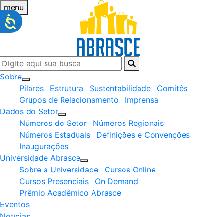
menu
Sobre
Pilares
Estrutura
Sustentabilidade
Comitês
Grupos de Relacionamento
Imprensa
Dados do Setor
Números do Setor
Números Regionais
Números Estaduais
Definições e Convenções
Inaugurações
Universidade Abrasce
Sobre a Universidade
Cursos Online
Cursos Presenciais
On Demand
Prêmio Acadêmico Abrasce
Eventos
Notícias