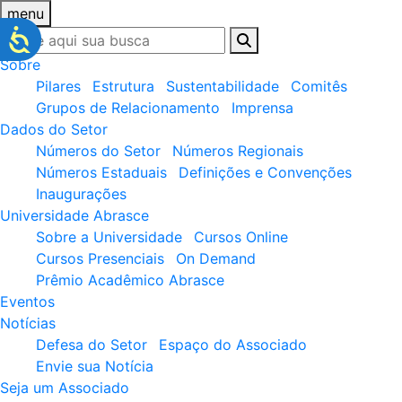
menu
Sobre
Pilares
Estrutura
Sustentabilidade
Comitês
Grupos de Relacionamento
Imprensa
Dados do Setor
Números do Setor
Números Regionais
Números Estaduais
Definições e Convenções
Inaugurações
Universidade Abrasce
Sobre a Universidade
Cursos Online
Cursos Presenciais
On Demand
Prêmio Acadêmico Abrasce
Eventos
Notícias
Defesa do Setor
Espaço do Associado
Envie sua Notícia
Seja um Associado