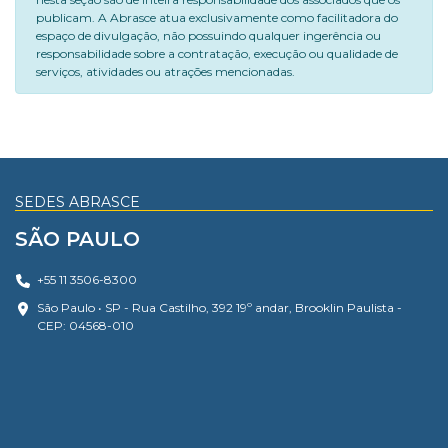
publicam. A Abrasce atua exclusivamente como facilitadora do
espaço de divulgação, não possuindo qualquer ingerência ou
responsabilidade sobre a contratação, execução ou qualidade de
serviços, atividades ou atrações mencionadas.
SEDES ABRASCE
SÃO PAULO
+55 11 3506-8300
São Paulo • SP - Rua Castilho, 392 19º andar, Brooklin Paulista -
CEP: 04568-010