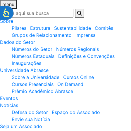
menu
Sobre
Pilares
Estrutura
Sustentabilidade
Comitês
Grupos de Relacionamento
Imprensa
Dados do Setor
Números do Setor
Números Regionais
Números Estaduais
Definições e Convenções
Inaugurações
Universidade Abrasce
Sobre a Universidade
Cursos Online
Cursos Presenciais
On Demand
Prêmio Acadêmico Abrasce
Eventos
Notícias
Defesa do Setor
Espaço do Associado
Envie sua Notícia
Seja um Associado