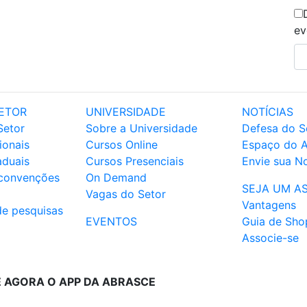
ev
ETOR
UNIVERSIDADE
NOTÍCIAS
Setor
Sobre a Universidade
Defesa do S
ionais
Cursos Online
Espaço do 
aduais
Cursos Presenciais
Envie sua No
 convenções
On Demand
SEJA UM A
Vagas do Setor
Vantagens
de pesquisas
EVENTOS
Guia de Sho
Associe-se
E AGORA O APP DA ABRASCE