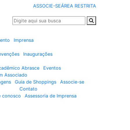
ASSOCIE-SE
ÁREA RESTRITA
ento
Imprensa
nvenções
Inaugurações
cadêmico Abrasce
Eventos
um Associado
agens
Guia de Shoppings
Associe-se
Contato
e conosco
Assessoria de Imprensa