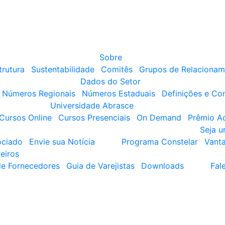
Sobre
trutura
Sustentabilidade
Comitês
Grupos de Relacionam
Dados do Setor
Números Regionais
Números Estaduais
Definições e Co
Universidade Abrasce
Cursos Online
Cursos Presenciais
On Demand
Prêmio A
Seja 
ociado
Envie sua Notícia
Programa Constelar
Vant
eiros
de Fornecedores
Guia de Varejistas
Downloads
Fal