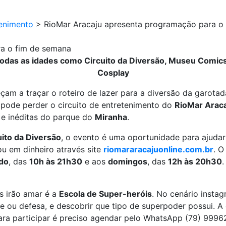
enimento
>
RioMar Aracaju apresenta programação para o
ra o fim de semana
todas as idades como Circuito da Diversão, Museu Comics
Cosplay
çam a traçar o roteiro de lazer para a diversão da garo
 pode perder o circuito de entretenimento do
RioMar Arac
 e inéditas do parque do
Miranha
.
uito da Diversão
, o evento é uma oportunidade para ajuda
ou em dinheiro através site
riomararacajuonline.com.br
. O
do
, das
10h às 21h30
e aos
domingos
, das
12h às 20h30
s irão amar é a
Escola de Super-heróis
. No cenário insta
ade ou defesa, e descobrir que tipo de superpoder possui. 
Para participar é preciso agendar pelo WhatsApp (79) 99962