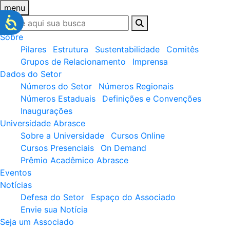
menu
Sobre
Pilares
Estrutura
Sustentabilidade
Comitês
Grupos de Relacionamento
Imprensa
Dados do Setor
Números do Setor
Números Regionais
Números Estaduais
Definições e Convenções
Inaugurações
Universidade Abrasce
Sobre a Universidade
Cursos Online
Cursos Presenciais
On Demand
Prêmio Acadêmico Abrasce
Eventos
Notícias
Defesa do Setor
Espaço do Associado
Envie sua Notícia
Seja um Associado