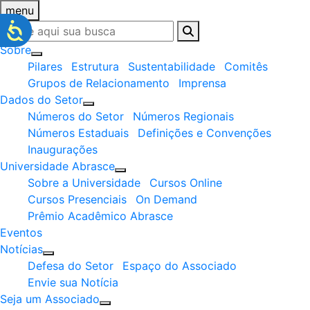
menu
Sobre
Pilares
Estrutura
Sustentabilidade
Comitês
Grupos de Relacionamento
Imprensa
Dados do Setor
Números do Setor
Números Regionais
Números Estaduais
Definições e Convenções
Inaugurações
Universidade Abrasce
Sobre a Universidade
Cursos Online
Cursos Presenciais
On Demand
Prêmio Acadêmico Abrasce
Eventos
Notícias
Defesa do Setor
Espaço do Associado
Envie sua Notícia
Seja um Associado