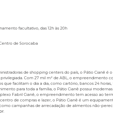
namento facultativo, das 12h às 20h
 Centro de Sorocaba
inistradoras de shopping centers do país, o Pátio Cianê é 
 privilegiada. Com 27 mil m² de ABL, o empreendimento co
s que facilitam o dia a dia, como cartório, bancos 24 horas, 
ento para toda a família, o Pátio Cianê possui modernas 
mplexo Fabril Cianê, o empreendimento tem acesso ao term
entro de compras e lazer, o Pátio Cianê é um equipamento
iais, como campanhas de arrecadação de alimentos não-perec
br
.