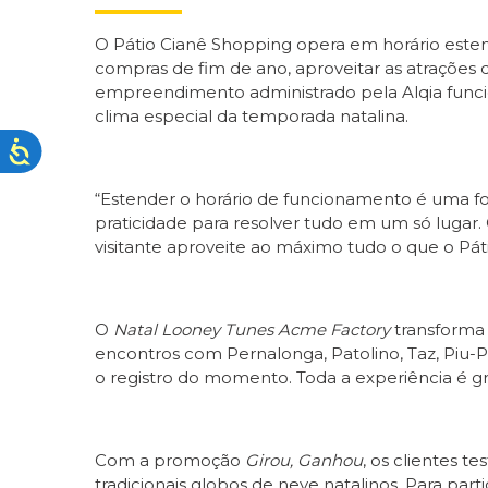
O Pátio Cianê Shopping opera em horário esten
compras de fim de ano, aproveitar as atrações
empreendimento administrado pela Alqia funcio
clima especial da temporada natalina.
“Estender o horário de funcionamento é uma for
praticidade para resolver tudo em um só lugar
visitante aproveite ao máximo tudo o que o Pá
O
Natal Looney Tunes Acme Factory
transforma 
encontros com Pernalonga, Patolino, Taz, Piu-Pi
o registro do momento. Toda a experiência é gr
Com a promoção
Girou, Ganhou
, os clientes 
tradicionais globos de neve natalinos. Para p