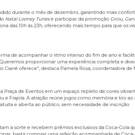
dido durante o mês de dezembro, garantindo mais conforto 
 do
Natal Looney Tunes
e participar da promoção
Girou, Ga
na das 10h às 23h, oferecendo mais tempo para que os vis
ma de acompanhar o ritmo intenso do fim de ano e facilita
. Queremos proporcionar uma experiência completa e dive
tio Cianê oferece”, destaca Pamela Rosa, coordenadora de 
a Praça de Eventos em um espaço repleto de cores vibrante
u e Frajola. A atração reúne jogos como memória e tiro ao 
atuita e aberta ao público, sem necessidade de inscrição.
testam a sorte e recebem prêmios exclusivos da Coca-Cola qu
articipar, basta comprar uma refeição acompanhada de Coc