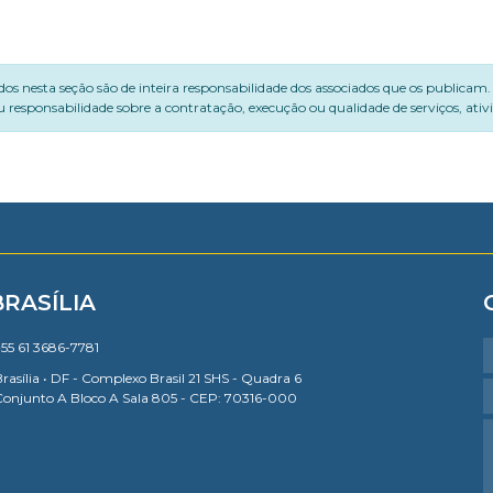
dos nesta seção são de inteira responsabilidade dos associados que os publicam
 responsabilidade sobre a contratação, execução ou qualidade de serviços, ati
BRASÍLIA
55 61 3686-7781
rasília • DF - Complexo Brasil 21 SHS - Quadra 6
Conjunto A Bloco A Sala 805 - CEP: 70316-000