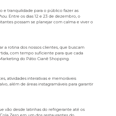
e tranquilidade para o público fazer as
nhou
. Entre os dias 12 e 23 de dezembro, o
itantes possam se planejar com calma e viver o
r a rotina dos nossos clientes, que buscam
rtida, com tempo suficiente para que cada
Marketing do Pátio Cianê Shopping.
s, atividades interativas e memoráveis
alvo, além de áreas instagramáveis para garantir
e vão desde latinhas do refrigerante até os
a-Cola Zero em um dos restaurantes do