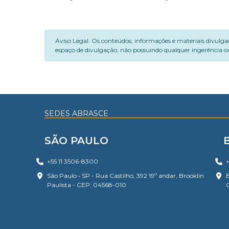
Aviso Legal: Os conteúdos, informações e materiais divulga
espaço de divulgação, não possuindo qualquer ingerência ou
SEDES ABRASCE
SÃO PAULO
+55 11 3506-8300
+
São Paulo • SP - Rua Castilho, 392 19º andar, Brooklin
B
Paulista - CEP: 04568-010