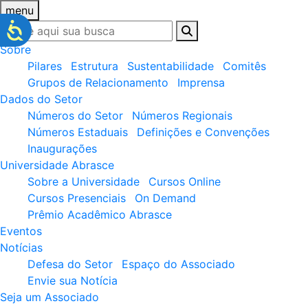
menu
Sobre
Pilares
Estrutura
Sustentabilidade
Comitês
Grupos de Relacionamento
Imprensa
Dados do Setor
Números do Setor
Números Regionais
Números Estaduais
Definições e Convenções
Inaugurações
Universidade Abrasce
Sobre a Universidade
Cursos Online
Cursos Presenciais
On Demand
Prêmio Acadêmico Abrasce
Eventos
Notícias
Defesa do Setor
Espaço do Associado
Envie sua Notícia
Seja um Associado