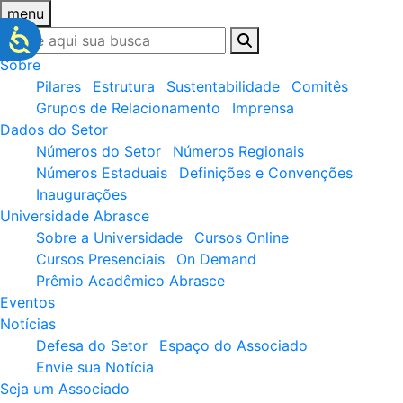
menu
Sobre
Pilares
Estrutura
Sustentabilidade
Comitês
Grupos de Relacionamento
Imprensa
Dados do Setor
Números do Setor
Números Regionais
Números Estaduais
Definições e Convenções
Inaugurações
Universidade Abrasce
Sobre a Universidade
Cursos Online
Cursos Presenciais
On Demand
Prêmio Acadêmico Abrasce
Eventos
Notícias
Defesa do Setor
Espaço do Associado
Envie sua Notícia
Seja um Associado