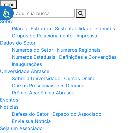
menu
Sobre
Pilares
Estrutura
Sustentabilidade
Comitês
Grupos de Relacionamento
Imprensa
Dados do Setor
Números do Setor
Números Regionais
Números Estaduais
Definições e Convenções
Inaugurações
Universidade Abrasce
Sobre a Universidade
Cursos Online
Cursos Presenciais
On Demand
Prêmio Acadêmico Abrasce
Eventos
Notícias
Defesa do Setor
Espaço do Associado
Envie sua Notícia
Seja um Associado