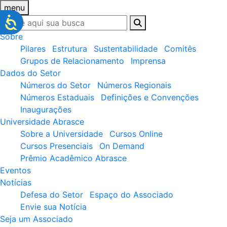
menu
Sobre
Pilares
Estrutura
Sustentabilidade
Comitês
Grupos de Relacionamento
Imprensa
Dados do Setor
Números do Setor
Números Regionais
Números Estaduais
Definições e Convenções
Inaugurações
Universidade Abrasce
Sobre a Universidade
Cursos Online
Cursos Presenciais
On Demand
Prêmio Acadêmico Abrasce
Eventos
Notícias
Defesa do Setor
Espaço do Associado
Envie sua Notícia
Seja um Associado