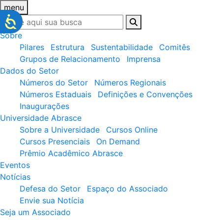
menu
Sobre
Pilares
Estrutura
Sustentabilidade
Comitês
Grupos de Relacionamento
Imprensa
Dados do Setor
Números do Setor
Números Regionais
Números Estaduais
Definições e Convenções
Inaugurações
Universidade Abrasce
Sobre a Universidade
Cursos Online
Cursos Presenciais
On Demand
Prêmio Acadêmico Abrasce
Eventos
Notícias
Defesa do Setor
Espaço do Associado
Envie sua Notícia
Seja um Associado