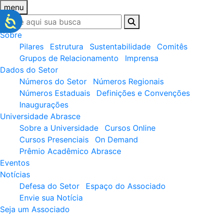
menu
Sobre
Pilares
Estrutura
Sustentabilidade
Comitês
Grupos de Relacionamento
Imprensa
Dados do Setor
Números do Setor
Números Regionais
Números Estaduais
Definições e Convenções
Inaugurações
Universidade Abrasce
Sobre a Universidade
Cursos Online
Cursos Presenciais
On Demand
Prêmio Acadêmico Abrasce
Eventos
Notícias
Defesa do Setor
Espaço do Associado
Envie sua Notícia
Seja um Associado