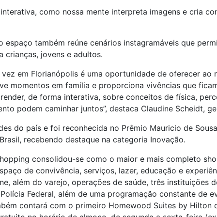
e interativa, como nossa mente interpreta imagens e cria
 o espaço também reúne cenários instagramáveis que permit
 crianças, jovens e adultos.
a vez em Florianópolis é uma oportunidade de oferecer ao 
ve momentos em família e proporciona vivências que ficam
ender, de forma interativa, sobre conceitos de física, per
to podem caminhar juntos”, destaca Claudine Scheidt, ge
des do país e foi reconhecida no Prêmio Mauricio de Sousa
Brasil, recebendo destaque na categoria Inovação.
 Shopping consolidou-se como o maior e mais completo sho
aço de convivência, serviços, lazer, educação e experiênc
, além do varejo, operações de saúde, três instituições d
Polícia Federal, além de uma programação constante de ev
bém contará com o primeiro Homewood Suites by Hilton da