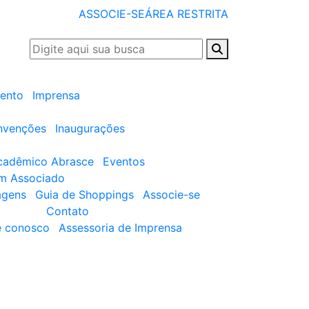
ASSOCIE-SE
ÁREA RESTRITA
ento
Imprensa
nvenções
Inaugurações
cadêmico Abrasce
Eventos
um Associado
agens
Guia de Shoppings
Associe-se
Contato
e conosco
Assessoria de Imprensa