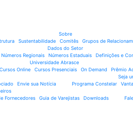
Sobre
trutura
Sustentabilidade
Comitês
Grupos de Relacionam
Dados do Setor
Números Regionais
Números Estaduais
Definições e Co
Universidade Abrasce
Cursos Online
Cursos Presenciais
On Demand
Prêmio A
Seja 
ociado
Envie sua Notícia
Programa Constelar
Vant
eiros
de Fornecedores
Guia de Varejistas
Downloads
Fal