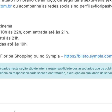
atuito no horário de almoço, de segunda a sexta-feira (exc
com.br
ou acompanhe as redes sociais no perfil @floripash
 cinema
 10h às 22h, com entrada até às 21h.
té às 21h.
as até às 19h.
o Floripa Shopping ou no Sympla –
https://bileto.sympla.co
ulgados nesta seção são de inteira responsabilidade dos associados que os publ
ência ou responsabilidade sobre a contratação, execução ou qualidade de servi