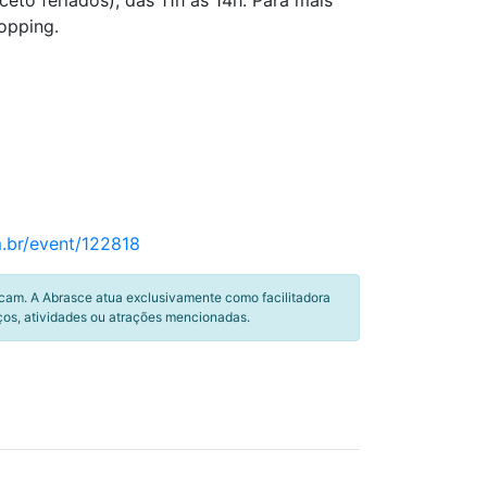
eto feriados), das 11h às 14h. Para mais
opping.
m.br/event/122818
icam. A Abrasce atua exclusivamente como facilitadora
ços, atividades ou atrações mencionadas.