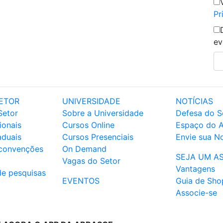
Pr
ev
ETOR
UNIVERSIDADE
NOTÍCIAS
Setor
Sobre a Universidade
Defesa do S
ionais
Cursos Online
Espaço do 
aduais
Cursos Presenciais
Envie sua No
 convenções
On Demand
SEJA UM A
Vagas do Setor
Vantagens
de pesquisas
EVENTOS
Guia de Sho
Associe-se