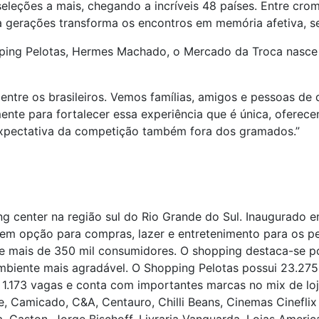
eleções a mais, chegando a incríveis 48 países. Entre crom
sa gerações transforma os encontros em memória afetiva, se
ing Pelotas, Hermes Machado, o Mercado da Troca nasce j
entre os brasileiros. Vemos famílias, amigos e pessoas d
mente para fortalecer essa experiência que é única, ofere
expectativa da competição também fora dos gramados.”
ng center na região sul do Rio Grande do Sul. Inaugurado 
em opção para compras, lazer e entretenimento para os p
e mais de 350 mil consumidores. O shopping destaca-se p
 ambiente mais agradável. O Shopping Pelotas possui 23.27
.173 vagas e conta com importantes marcas no mix de loja
 Camicado, C&A, Centauro, Chilli Beans, Cinemas Cineflix 