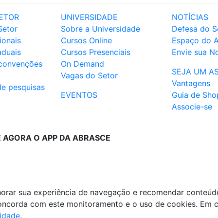
ETOR
UNIVERSIDADE
NOTÍCIAS
Setor
Sobre a Universidade
Defesa do S
ionais
Cursos Online
Espaço do 
aduais
Cursos Presenciais
Envie sua No
 convenções
On Demand
SEJA UM A
Vagas do Setor
Vantagens
de pesquisas
EVENTOS
Guia de Sho
Associe-se
E AGORA O APP DA ABRASCE
lhorar sua experiência de navegação e recomendar conteúd
 concorda com este monitoramento e o uso de cookies. Em 
cidade
.