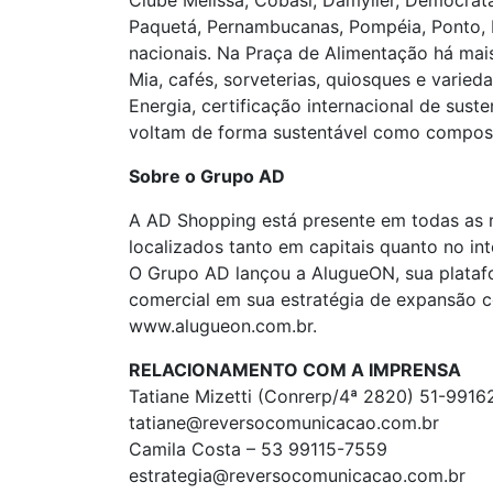
Clube Melissa, Cobasi, Damyller, Democrata,
Paquetá, Pernambucanas, Pompéia, Ponto, Re
nacionais. Na Praça de Alimentação há mai
Mia, cafés, sorveterias, quiosques e var
Energia, certificação internacional de sus
voltam de forma sustentável como compost
Sobre o Grupo AD
A AD Shopping está presente em todas as r
localizados tanto em capitais quanto no in
O Grupo AD lançou a AlugueON, sua platafo
comercial em sua estratégia de expansão c
www.alugueon.com.br.
RELACIONAMENTO COM A IMPRENSA
Tatiane Mizetti (Conrerp/4ª 2820) 51-991
tatiane@reversocomunicacao.com.br
Camila Costa – 53 99115-7559
estrategia@reversocomunicacao.com.br