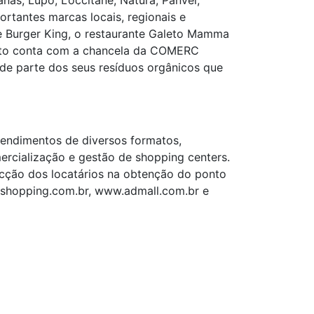
nas, Lupo, L’occitane, Natura, Panvel,
rtantes marcas locais, regionais e
 e Burger King, o restaurante Galeto Mamma
ento conta com a chancela da COMERC
o de parte dos seus resíduos orgânicos que
eendimentos de diversos formatos,
mercialização e gestão de shopping centers.
ecção dos locatários na obtenção do ponto
adshopping.com.br, www.admall.com.br e