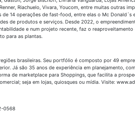
 Gaston, Jorge Bischoff, Livraria Vanguarda, Lojas America
nner, Riachuelo, Vivara, Youcom, entre muitas outras impo
s de 14 operações de fast-food, entre elas o Mc Donald´s
iedades de produtos e serviços. Desde 2022, o empreendim
tentabilidade e num projeto recente, faz o reaproveitament
o para as plantas.
egiões brasileiras. Seu portfólio é composto por 49 empr
terior. Já são 35 anos de experiência em planejamento, co
rma de marketplace para Shoppings, que facilita a prosp
omercial; seja em lojas, quiosques ou mídia. Visite: www.
62-0568