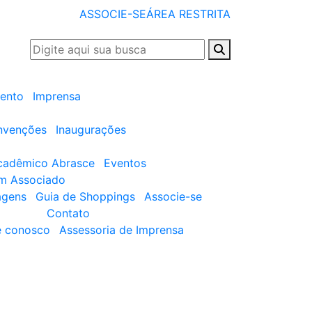
ASSOCIE-SE
ÁREA RESTRITA
ento
Imprensa
nvenções
Inaugurações
cadêmico Abrasce
Eventos
um Associado
agens
Guia de Shoppings
Associe-se
Contato
e conosco
Assessoria de Imprensa