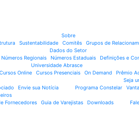
Sobre
trutura
Sustentabilidade
Comitês
Grupos de Relacionam
Dados do Setor
Números Regionais
Números Estaduais
Definições e Co
Universidade Abrasce
Cursos Online
Cursos Presenciais
On Demand
Prêmio A
Seja 
ociado
Envie sua Notícia
Programa Constelar
Vant
eiros
de Fornecedores
Guia de Varejistas
Downloads
Fal