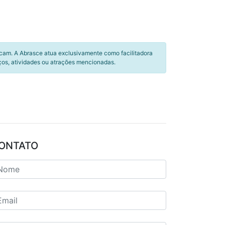
icam. A Abrasce atua exclusivamente como facilitadora
ços, atividades ou atrações mencionadas.
ONTATO