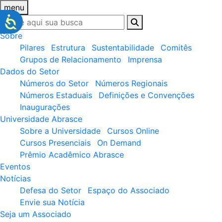
menu
Sobre
Pilares
Estrutura
Sustentabilidade
Comitês
Grupos de Relacionamento
Imprensa
Dados do Setor
Números do Setor
Números Regionais
Números Estaduais
Definições e Convenções
Inaugurações
Universidade Abrasce
Sobre a Universidade
Cursos Online
Cursos Presenciais
On Demand
Prêmio Acadêmico Abrasce
Eventos
Notícias
Defesa do Setor
Espaço do Associado
Envie sua Notícia
Seja um Associado