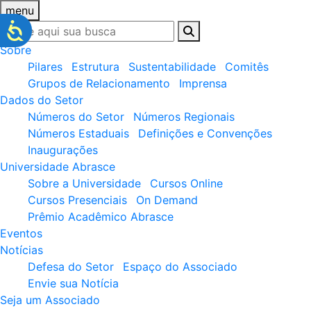
menu
Sobre
Pilares
Estrutura
Sustentabilidade
Comitês
Grupos de Relacionamento
Imprensa
Dados do Setor
Números do Setor
Números Regionais
Números Estaduais
Definições e Convenções
Inaugurações
Universidade Abrasce
Sobre a Universidade
Cursos Online
Cursos Presenciais
On Demand
Prêmio Acadêmico Abrasce
Eventos
Notícias
Defesa do Setor
Espaço do Associado
Envie sua Notícia
Seja um Associado