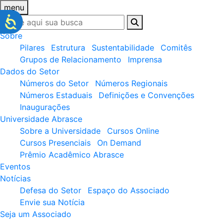
menu
Sobre
Pilares
Estrutura
Sustentabilidade
Comitês
Grupos de Relacionamento
Imprensa
Dados do Setor
Números do Setor
Números Regionais
Números Estaduais
Definições e Convenções
Inaugurações
Universidade Abrasce
Sobre a Universidade
Cursos Online
Cursos Presenciais
On Demand
Prêmio Acadêmico Abrasce
Eventos
Notícias
Defesa do Setor
Espaço do Associado
Envie sua Notícia
Seja um Associado