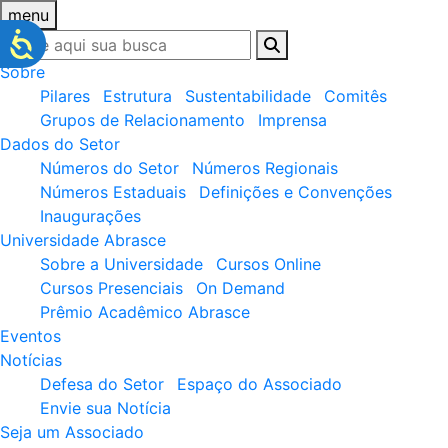
menu
Sobre
Pilares
Estrutura
Sustentabilidade
Comitês
Grupos de Relacionamento
Imprensa
Dados do Setor
Números do Setor
Números Regionais
Números Estaduais
Definições e Convenções
Inaugurações
Universidade Abrasce
Sobre a Universidade
Cursos Online
Cursos Presenciais
On Demand
Prêmio Acadêmico Abrasce
Eventos
Notícias
Defesa do Setor
Espaço do Associado
Envie sua Notícia
Seja um Associado