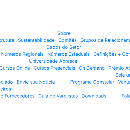
Sobre
trutura
Sustentabilidade
Comitês
Grupos de Relacionam
Dados do Setor
Números Regionais
Números Estaduais
Definições e Co
Universidade Abrasce
Cursos Online
Cursos Presenciais
On Demand
Prêmio A
Seja 
ociado
Envie sua Notícia
Programa Constelar
Vant
eiros
de Fornecedores
Guia de Varejistas
Downloads
Fal