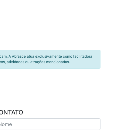
icam. A Abrasce atua exclusivamente como facilitadora
ços, atividades ou atrações mencionadas.
ONTATO