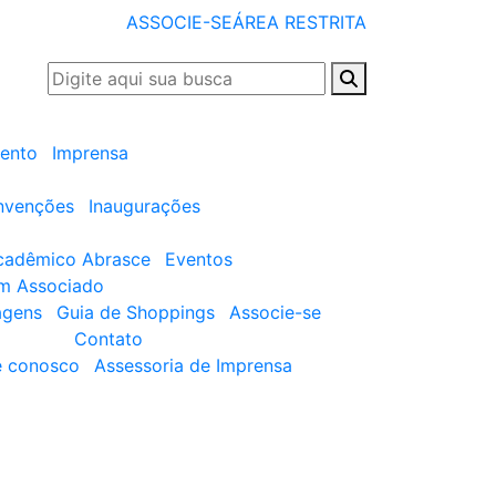
ASSOCIE-SE
ÁREA RESTRITA
ento
Imprensa
nvenções
Inaugurações
cadêmico Abrasce
Eventos
um Associado
agens
Guia de Shoppings
Associe-se
Contato
e conosco
Assessoria de Imprensa