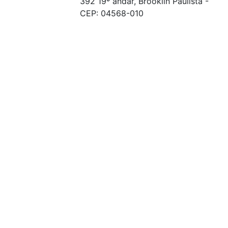
392 19º andar, Brooklin Paulista -
CEP: 04568-010